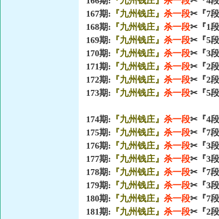
166期:
『九州钱庄』
杀一段
✂『4段
167期:
『九州钱庄』
杀一段
✂『7段
168期:
『九州钱庄』
杀一段
✂『1段
169期:
『九州钱庄』
杀一段
✂『5段
170期:
『九州钱庄』
杀一段
✂『3段
171期:
『九州钱庄』
杀一段
✂『2段
172期:
『九州钱庄』
杀一段
✂『2段
173期:
『九州钱庄』
杀一段
✂『5段
174期:
『九州钱庄』
杀一段
✂『4段
175期:
『九州钱庄』
杀一段
✂『7段
176期:
『九州钱庄』
杀一段
✂『3段
177期:
『九州钱庄』
杀一段
✂『3段
178期:
『九州钱庄』
杀一段
✂『7段
179期:
『九州钱庄』
杀一段
✂『3段
180期:
『九州钱庄』
杀一段
✂『7段
181期:
『九州钱庄』
杀一段
✂『2段