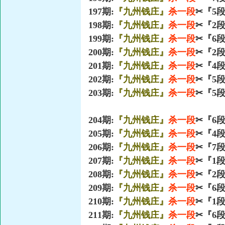
197期:
『九州钱庄』
杀一段
✂『5段
198期:
『九州钱庄』
杀一段
✂『2段
199期:
『九州钱庄』
杀一段
✂『6段
200期:
『九州钱庄』
杀一段
✂『2段
201期:
『九州钱庄』
杀一段
✂『4段
202期:
『九州钱庄』
杀一段
✂『5段
203期:
『九州钱庄』
杀一段
✂『5段
204期:
『九州钱庄』
杀一段
✂『6段
205期:
『九州钱庄』
杀一段
✂『4段
206期:
『九州钱庄』
杀一段
✂『7段
207期:
『九州钱庄』
杀一段
✂『1段
208期:
『九州钱庄』
杀一段
✂『2段
209期:
『九州钱庄』
杀一段
✂『6段
210期:
『九州钱庄』
杀一段
✂『1段
211期:
『九州钱庄』
杀一段
✂『6段