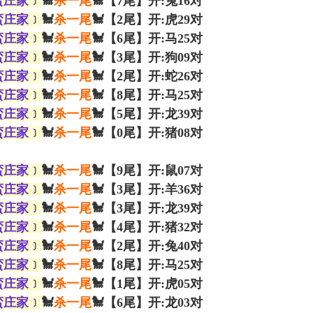
蛮庄家﹞
🐩
杀一尾
🐩【7尾】开:兔16对
蛮庄家﹞
🐩
杀一尾
🐩【2尾】开:虎29对
蛮庄家﹞
🐩
杀一尾
🐩【6尾】开:马25对
蛮庄家﹞
🐩
杀一尾
🐩【3尾】开:狗09对
蛮庄家﹞
🐩
杀一尾
🐩【2尾】开:蛇26对
蛮庄家﹞
🐩
杀一尾
🐩【8尾】开:马25对
蛮庄家﹞
🐩
杀一尾
🐩【5尾】开:龙39对
蛮庄家﹞
🐩
杀一尾
🐩【0尾】开:猪08对
蛮庄家﹞
🐩
杀一尾
🐩【9尾】开:鼠07对
蛮庄家﹞
🐩
杀一尾
🐩【3尾】开:羊36对
蛮庄家﹞
🐩
杀一尾
🐩【3尾】开:龙39对
蛮庄家﹞
🐩
杀一尾
🐩【4尾】开:猪32对
蛮庄家﹞
🐩
杀一尾
🐩【2尾】开:兔40对
蛮庄家﹞
🐩
杀一尾
🐩【8尾】开:马25对
蛮庄家﹞
🐩
杀一尾
🐩【1尾】开:虎05对
蛮庄家﹞
🐩
杀一尾
🐩【6尾】开:龙03对