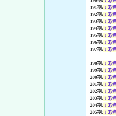
190期:
﹝彩
191期:
﹝彩
192期:
﹝彩
193期:
﹝彩
194期:
﹝彩
195期:
﹝彩
196期:
﹝彩
197期:
﹝彩
198期:
﹝彩
199期:
﹝彩
200期:
﹝彩
201期:
﹝彩
202期:
﹝彩
203期:
﹝彩
204期:
﹝彩
205期:
﹝彩