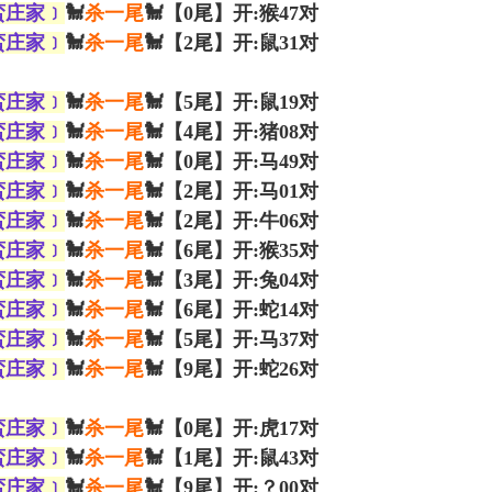
蛮庄家﹞
🐩
杀一尾
🐩【0尾】开:猴47对
蛮庄家﹞
🐩
杀一尾
🐩【2尾】开:鼠31对
蛮庄家﹞
🐩
杀一尾
🐩【5尾】开:鼠19对
蛮庄家﹞
🐩
杀一尾
🐩【4尾】开:猪08对
蛮庄家﹞
🐩
杀一尾
🐩【0尾】开:马49对
蛮庄家﹞
🐩
杀一尾
🐩【2尾】开:马01对
蛮庄家﹞
🐩
杀一尾
🐩【2尾】开:牛06对
蛮庄家﹞
🐩
杀一尾
🐩【6尾】开:猴35对
蛮庄家﹞
🐩
杀一尾
🐩【3尾】开:兔04对
蛮庄家﹞
🐩
杀一尾
🐩【6尾】开:蛇14对
蛮庄家﹞
🐩
杀一尾
🐩【5尾】开:马37对
蛮庄家﹞
🐩
杀一尾
🐩【9尾】开:蛇26对
蛮庄家﹞
🐩
杀一尾
🐩【0尾】开:虎17对
蛮庄家﹞
🐩
杀一尾
🐩【1尾】开:鼠43对
蛮庄家﹞
🐩
杀一尾
🐩【9尾】开:？00对