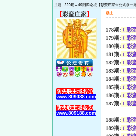
主题 :
220期→49图库论坛【彩蛮庄家☆公式杀一
【
彩蛮庄家
】
楼主
178期:
﹝彩
179期:
﹝彩
180期:
﹝彩
181期:
﹝彩
182期:
﹝彩
183期:
﹝彩
184期:
﹝彩
185期:
﹝彩
防失联主域名①
186期:
﹝彩
www.809088.com
187期:
﹝彩
防失联主域名②
www.809188.com
188期:
﹝彩
189期:
﹝彩