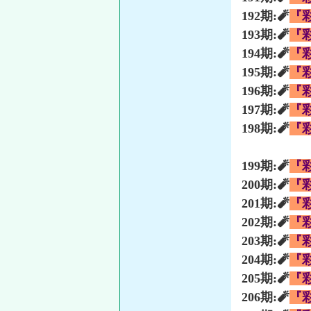
192期:🧨
『
193期:🧨
『
194期:🧨
『
195期:🧨
『
196期:🧨
『
197期:🧨
『
198期:🧨
『
199期:🧨
『
200期:🧨
『
201期:🧨
『
202期:🧨
『
203期:🧨
『
204期:🧨
『
205期:🧨
『
206期:🧨
『