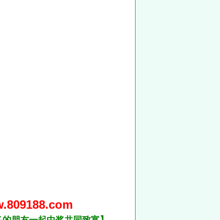
809188.com