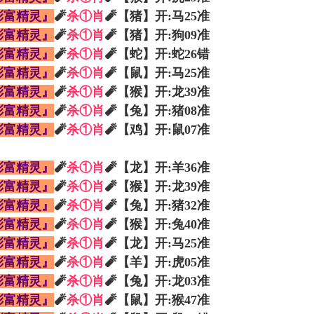
彩富精灵』
🧨
杀①肖
🧨【猪】开:马25准
彩富精灵』
🧨
杀①肖
🧨【猪】开:狗09准
彩富精灵』
🧨
杀①肖
🧨【蛇】开:蛇26错
彩富精灵』
🧨
杀①肖
🧨【鼠】开:马25准
彩富精灵』
🧨
杀①肖
🧨【猴】开:龙39准
彩富精灵』
🧨
杀①肖
🧨【兔】开:猪08准
彩富精灵』
🧨
杀①肖
🧨【鸡】开:鼠07准
彩富精灵』
🧨
杀①肖
🧨【龙】开:羊36准
彩富精灵』
🧨
杀①肖
🧨【猴】开:龙39准
彩富精灵』
🧨
杀①肖
🧨【兔】开:猪32准
彩富精灵』
🧨
杀①肖
🧨【猴】开:兔40准
彩富精灵』
🧨
杀①肖
🧨【龙】开:马25准
彩富精灵』
🧨
杀①肖
🧨【羊】开:虎05准
彩富精灵』
🧨
杀①肖
🧨【兔】开:龙03准
彩富精灵』
🧨
杀①肖
🧨【鼠】开:猴47准