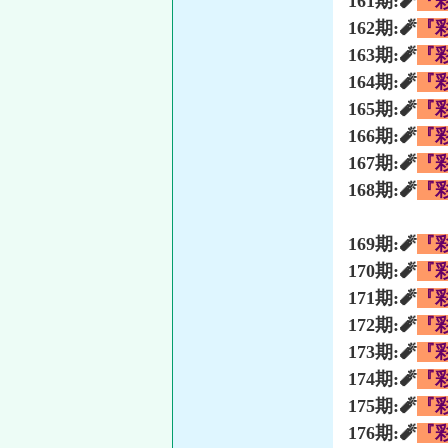
161期:🧨
『
162期:🧨
『
163期:🧨
『
164期:🧨
『
165期:🧨
『
166期:🧨
『
167期:🧨
『
168期:🧨
『
169期:🧨
『
170期:🧨
『
171期:🧨
『
172期:🧨
『
173期:🧨
『
174期:🧨
『
175期:🧨
『
176期:🧨
『