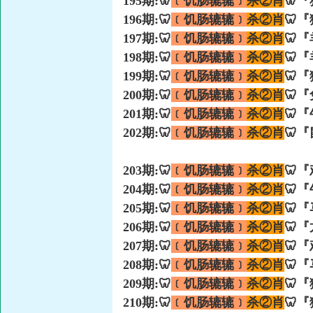
195期:🦷
﹝饥肠辘辘﹞
杀②肖
🦷
196期:🦷
﹝饥肠辘辘﹞
杀②肖
🦷
197期:🦷
﹝饥肠辘辘﹞
杀②肖
🦷
198期:🦷
﹝饥肠辘辘﹞
杀②肖
🦷
199期:🦷
﹝饥肠辘辘﹞
杀②肖
🦷
200期:🦷
﹝饥肠辘辘﹞
杀②肖
🦷
201期:🦷
﹝饥肠辘辘﹞
杀②肖
🦷
202期:🦷
﹝饥肠辘辘﹞
杀②肖
🦷
203期:🦷
﹝饥肠辘辘﹞
杀②肖
🦷
204期:🦷
﹝饥肠辘辘﹞
杀②肖
🦷
205期:🦷
﹝饥肠辘辘﹞
杀②肖
🦷
206期:🦷
﹝饥肠辘辘﹞
杀②肖
🦷
207期:🦷
﹝饥肠辘辘﹞
杀②肖
🦷
208期:🦷
﹝饥肠辘辘﹞
杀②肖
🦷
209期:🦷
﹝饥肠辘辘﹞
杀②肖
🦷
210期:🦷
﹝饥肠辘辘﹞
杀②肖
🦷