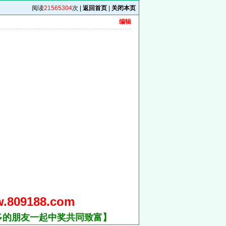
阅读
21565304
次 |
返回首页
|
关闭本页
编辑
809188.com
多的朋友一起中奖共同致富】