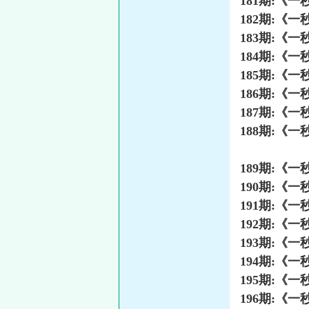
181期:《一
182期:《一
183期:《一
184期:《一
185期:《一
186期:《一
187期:《一
188期:《一
189期:《一
190期:《一
191期:《一
192期:《一
193期:《一
194期:《一
195期:《一
196期:《一