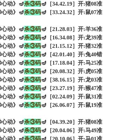
秒心动》🪔
杀③码
🪔［34.42.19］开:猪08准
秒心动》🪔
杀③码
🪔［33.24.32］开:鼠07准
秒心动》🪔
杀③码
🪔［21.28.03］开:羊36准
秒心动》🪔
杀③码
🪔［16.34.08］开:龙39准
秒心动》🪔
杀③码
🪔［21.15.12］开:猪32准
秒心动》🪔
杀③码
🪔［42.01.40］开:兔40错
秒心动》🪔
杀③码
🪔［17.18.04］开:马25准
秒心动》🪔
杀③码
🪔［20.08.32］开:虎05准
秒心动》🪔
杀③码
🪔［38.16.15］开:龙03准
秒心动》🪔
杀③码
🪔［23.27.19］开:猴47准
秒心动》🪔
杀③码
🪔［02.24.09］开:鼠31准
秒心动》🪔
杀③码
🪔［26.06.07］开:鼠19准
秒心动》🪔
杀③码
🪔［04.39.20］开:猪08准
秒心动》🪔
杀③码
🪔［20.04.06］开:马49准
秒心动》🪔
杀③码
🪔［20.10.06］开:马01准