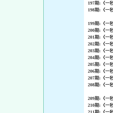
197期:《一
198期:《一
199期:《一
200期:《一
201期:《一
202期:《一
203期:《一
204期:《一
205期:《一
206期:《一
207期:《一
208期:《一
209期:《一
210期:《一
211期:《一