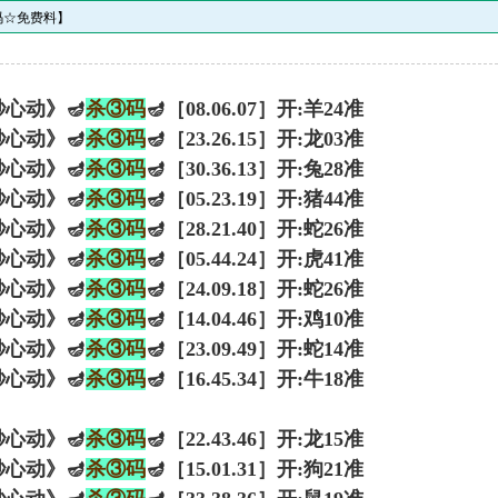
码☆免费料】
秒心动》🪔
杀③码
🪔［08.06.07］开:羊24准
秒心动》🪔
杀③码
🪔［23.26.15］开:龙03准
秒心动》🪔
杀③码
🪔［30.36.13］开:兔28准
秒心动》🪔
杀③码
🪔［05.23.19］开:猪44准
秒心动》🪔
杀③码
🪔［28.21.40］开:蛇26准
秒心动》🪔
杀③码
🪔［05.44.24］开:虎41准
秒心动》🪔
杀③码
🪔［24.09.18］开:蛇26准
秒心动》🪔
杀③码
🪔［14.04.46］开:鸡10准
秒心动》🪔
杀③码
🪔［23.09.49］开:蛇14准
秒心动》🪔
杀③码
🪔［16.45.34］开:牛18准
秒心动》🪔
杀③码
🪔［22.43.46］开:龙15准
秒心动》🪔
杀③码
🪔［15.01.31］开:狗21准