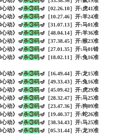
秒心动》🪔
杀③码
🪔［33.38.36］开:鼠19准
秒心动》🪔
杀③码
🪔［02.26.10］开:虎41准
秒心动》🪔
杀③码
🪔［10.27.46］开:羊24准
秒心动》🪔
杀③码
🪔［31.07.13］开:马01准
秒心动》🪔
杀③码
🪔［48.04.14］开:羊36准
秒心动》🪔
杀③码
🪔［37.38.45］开:猴23准
秒心动》🪔
杀③码
🪔［27.01.35］开:马01错
秒心动》🪔
杀③码
🪔［18.02.11］开:兔16准
秒心动》🪔
杀③码
🪔［16.49.44］开:龙15准
秒心动》🪔
杀③码
🪔［49.33.43］开:兔16准
秒心动》🪔
杀③码
🪔［45.09.42］开:虎29准
秒心动》🪔
杀③码
🪔［28.32.47］开:马25准
秒心动》🪔
杀③码
🪔［23.47.36］开:狗09准
秒心动》🪔
杀③码
🪔［19.40.37］开:蛇26准
秒心动》🪔
杀③码
🪔［38.34.43］开:马25准
秒心动》🪔
杀③码
🪔［05.31.44］开:龙39准