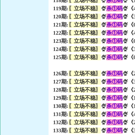
118期:
〖立场不稳〗
🍨
杀①码
🍨《
119期:
〖立场不稳〗
🍨
杀①码
🍨《
120期:
〖立场不稳〗
🍨
杀①码
🍨《
121期:
〖立场不稳〗
🍨
杀①码
🍨《
122期:
〖立场不稳〗
🍨
杀①码
🍨《
123期:
〖立场不稳〗
🍨
杀①码
🍨《
124期:
〖立场不稳〗
🍨
杀①码
🍨《
125期:
〖立场不稳〗
🍨
杀①码
🍨《
126期:
〖立场不稳〗
🍨
杀①码
🍨《
127期:
〖立场不稳〗
🍨
杀①码
🍨《
128期:
〖立场不稳〗
🍨
杀①码
🍨《
129期:
〖立场不稳〗
🍨
杀①码
🍨《
130期:
〖立场不稳〗
🍨
杀①码
🍨《
131期:
〖立场不稳〗
🍨
杀①码
🍨《
132期:
〖立场不稳〗
🍨
杀①码
🍨《
133期:
〖立场不稳〗
🍨
杀①码
🍨《