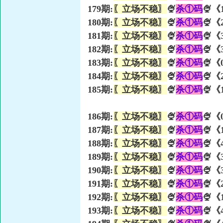
179期:
〖立场不稳〗
🍨
杀①码
🍨《
180期:
〖立场不稳〗
🍨
杀①码
🍨《
181期:
〖立场不稳〗
🍨
杀①码
🍨《
182期:
〖立场不稳〗
🍨
杀①码
🍨《
183期:
〖立场不稳〗
🍨
杀①码
🍨《
184期:
〖立场不稳〗
🍨
杀①码
🍨《
185期:
〖立场不稳〗
🍨
杀①码
🍨《
186期:
〖立场不稳〗
🍨
杀①码
🍨《
187期:
〖立场不稳〗
🍨
杀①码
🍨《
188期:
〖立场不稳〗
🍨
杀①码
🍨《
189期:
〖立场不稳〗
🍨
杀①码
🍨《
190期:
〖立场不稳〗
🍨
杀①码
🍨《
191期:
〖立场不稳〗
🍨
杀①码
🍨《
192期:
〖立场不稳〗
🍨
杀①码
🍨《
193期:
〖立场不稳〗
🍨
杀①码
🍨《