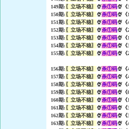
149期:
〖立场不稳〗
🍨
杀①码
🍨《
150期:
〖立场不稳〗
🍨
杀①码
🍨《
151期:
〖立场不稳〗
🍨
杀①码
🍨《
152期:
〖立场不稳〗
🍨
杀①码
🍨《
153期:
〖立场不稳〗
🍨
杀①码
🍨《
154期:
〖立场不稳〗
🍨
杀①码
🍨《
155期:
〖立场不稳〗
🍨
杀①码
🍨《
156期:
〖立场不稳〗
🍨
杀①码
🍨《
157期:
〖立场不稳〗
🍨
杀①码
🍨《
158期:
〖立场不稳〗
🍨
杀①码
🍨《
159期:
〖立场不稳〗
🍨
杀①码
🍨《
160期:
〖立场不稳〗
🍨
杀①码
🍨《
161期:
〖立场不稳〗
🍨
杀①码
🍨《
162期:
〖立场不稳〗
🍨
杀①码
🍨《
163期:
〖立场不稳〗
🍨
杀①码
🍨《