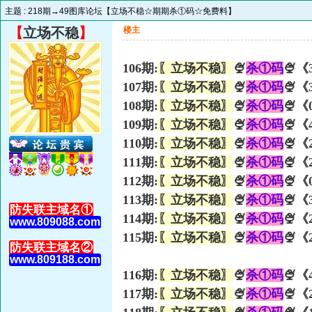
主题 :
218期→49图库论坛【立场不稳☆期期杀①码☆免费料】
【
立场不稳
】
楼主
106期:
〖立场不稳〗
🍨
杀①码
🍨《
107期:
〖立场不稳〗
🍨
杀①码
🍨《
108期:
〖立场不稳〗
🍨
杀①码
🍨《
109期:
〖立场不稳〗
🍨
杀①码
🍨《
110期:
〖立场不稳〗
🍨
杀①码
🍨《
111期:
〖立场不稳〗
🍨
杀①码
🍨《
112期:
〖立场不稳〗
🍨
杀①码
🍨《
113期:
〖立场不稳〗
🍨
杀①码
🍨《
防失联主域名①
114期:
〖立场不稳〗
🍨
杀①码
🍨《
www.809088.com
115期:
〖立场不稳〗
🍨
杀①码
🍨《
防失联主域名②
www.809188.com
116期:
〖立场不稳〗
🍨
杀①码
🍨《
117期:
〖立场不稳〗
🍨
杀①码
🍨《