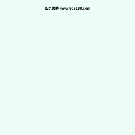
四九图库 www.809188.com