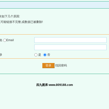
有如下几个原因:
可能链接不完整,或数据已被删除!
户名
Email
录
是
否
找回密码
四九图库 www.809188.com