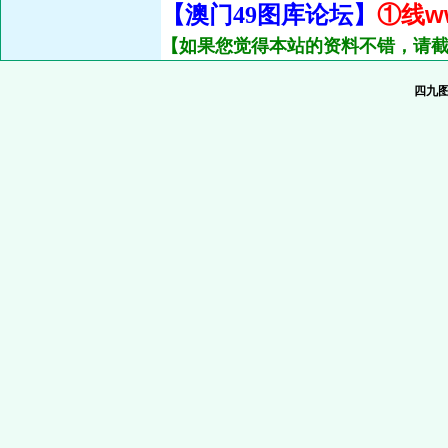
①线ww
【澳门49图库论坛】
【如果您觉得本站的资料不错，请截
四九图库