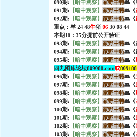
090期:
【暗中观察】
家野中特
👥
091期:
【暗中观察】
家野中特
👥《
092期:
【暗中观察】
家野中特
👥《
重点：羊 24 48
牛
猪
06
30 08 44
本期18：35分提前公开验证
093期:
【暗中观察】
家野中特
👥
094期:
【暗中观察】
家野中特
👥
095期:
【暗中观察】
家野中特
👥《
四九图库论坛809088.com
或
809188
096期:
【暗中观察】
家野中特
👥《
097期:
【暗中观察】
家野中特
👥《
098期:
【暗中观察】
家野中特
👥《
099期:
【暗中观察】
家野中特
👥《
100期:
【暗中观察】
家野中特
👥《
101期:
【暗中观察】
家野中特
👥《
102期:
【暗中观察】
家野中特
👥《
103期:
【暗中观察】
家野中特
👥《