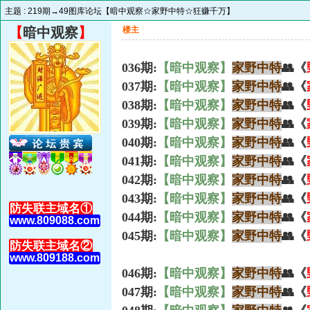
主题 :
219期→49图库论坛【暗中观察☆家野中特☆狂赚千万】
【
暗中观察
】
楼主
036期:
【暗中观察】
家野中特
👥《
037期:
【暗中观察】
家野中特
👥《
038期:
【暗中观察】
家野中特
👥《
039期:
【暗中观察】
家野中特
👥《
040期:
【暗中观察】
家野中特
👥《
041期:
【暗中观察】
家野中特
👥《
042期:
【暗中观察】
家野中特
👥《
043期:
【暗中观察】
家野中特
👥《
防失联主域名①
044期:
【暗中观察】
家野中特
👥《
www.809088.com
045期:
【暗中观察】
家野中特
👥《
防失联主域名②
www.809188.com
046期:
【暗中观察】
家野中特
👥《
047期:
【暗中观察】
家野中特
👥《