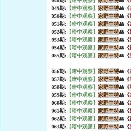
048期:
【暗中观察】
家野中特
👥《
049期:
【暗中观察】
家野中特
👥《
050期:
【暗中观察】
家野中特
👥《
051期:
【暗中观察】
家野中特
👥《
052期:
【暗中观察】
家野中特
👥《
053期:
【暗中观察】
家野中特
👥《
054期:
【暗中观察】
家野中特
👥《
055期:
【暗中观察】
家野中特
👥《
056期:
【暗中观察】
家野中特
👥《
057期:
【暗中观察】
家野中特
👥《
058期:
【暗中观察】
家野中特
👥《
059期:
【暗中观察】
家野中特
👥《
060期:
【暗中观察】
家野中特
👥《
061期:
【暗中观察】
家野中特
👥《
062期:
【暗中观察】
家野中特
👥《
063期:
【暗中观察】
家野中特
👥《