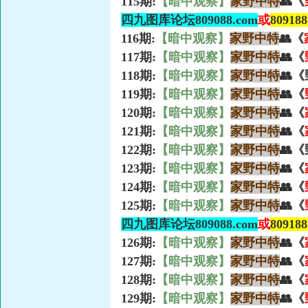
115期:
【暗中观察】
家野中特
👥《
四九图库论坛809088.com
或
809188
116期:
【暗中观察】
家野中特
👥《
117期:
【暗中观察】
家野中特
👥《
118期:
【暗中观察】
家野中特
👥
119期:
【暗中观察】
家野中特
👥《
120期:
【暗中观察】
家野中特
👥《
121期:
【暗中观察】
家野中特
👥《
122期:
【暗中观察】
家野中特
👥
123期:
【暗中观察】
家野中特
👥《
124期:
【暗中观察】
家野中特
👥《
125期:
【暗中观察】
家野中特
👥《
四九图库论坛809088.com
或
809188
126期:
【暗中观察】
家野中特
👥《
127期:
【暗中观察】
家野中特
👥《
128期:
【暗中观察】
家野中特
👥《
129期:
【暗中观察】
家野中特
👥《