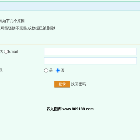
有如下几个原因:
可能链接不完整,或数据已被删除!
户名
Email
录
是
否
找回密码
四九图库 www.809188.com