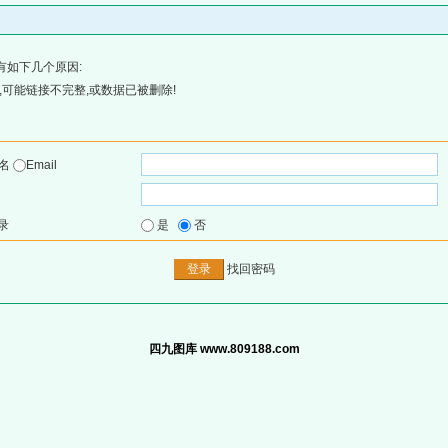
有如下几个原因:
可能链接不完整,或数据已被删除!
户名
Email
录
是
否
找回密码
四九图库 www.809188.com