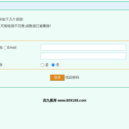
有如下几个原因:
可能链接不完整,或数据已被删除!
户名
Email
录
是
否
找回密码
四九图库 www.809188.com