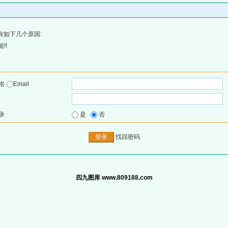
有如下几个原因:
!!
户名
Email
录
是
否
找回密码
四九图库 www.809188.com