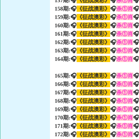
157期:🎧
《征战澳彩》
🎧
杀①肖

158期:🎧
《征战澳彩》
🎧
杀①肖

159期:🎧
《征战澳彩》
🎧
杀①肖

160期:🎧
《征战澳彩》
🎧
杀①肖

161期:🎧
《征战澳彩》
🎧
杀①肖

162期:🎧
《征战澳彩》
🎧
杀①肖

163期:🎧
《征战澳彩》
🎧
杀①肖

164期:🎧
《征战澳彩》
🎧
杀①肖

165期:🎧
《征战澳彩》
🎧
杀①肖

166期:🎧
《征战澳彩》
🎧
杀①肖

167期:🎧
《征战澳彩》
🎧
杀①肖

168期:🎧
《征战澳彩》
🎧
杀①肖

169期:🎧
《征战澳彩》
🎧
杀①肖

170期:🎧
《征战澳彩》
🎧
杀①肖

171期:🎧
《征战澳彩》
🎧
杀①肖

172期:🎧
《征战澳彩》
🎧
杀①肖
