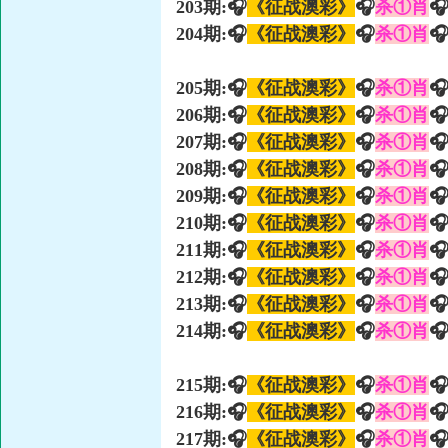
203期:🎧
《征战澳彩》
🎧
杀①肖

204期:🎧
《征战澳彩》
🎧
杀①肖

205期:🎧
《征战澳彩》
🎧
杀①肖

206期:🎧
《征战澳彩》
🎧
杀①肖

207期:🎧
《征战澳彩》
🎧
杀①肖

208期:🎧
《征战澳彩》
🎧
杀①肖

209期:🎧
《征战澳彩》
🎧
杀①肖

210期:🎧
《征战澳彩》
🎧
杀①肖

211期:🎧
《征战澳彩》
🎧
杀①肖

212期:🎧
《征战澳彩》
🎧
杀①肖

213期:🎧
《征战澳彩》
🎧
杀①肖

214期:🎧
《征战澳彩》
🎧
杀①肖

215期:🎧
《征战澳彩》
🎧
杀①肖

216期:🎧
《征战澳彩》
🎧
杀①肖

217期:🎧
《征战澳彩》
🎧
杀①肖
