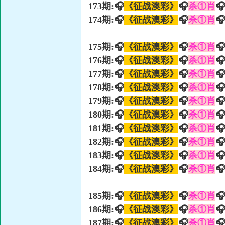
173期:🎧
《征战澳彩》
🎧
杀①肖

174期:🎧
《征战澳彩》
🎧
杀①肖

175期:🎧
《征战澳彩》
🎧
杀①肖

176期:🎧
《征战澳彩》
🎧
杀①肖

177期:🎧
《征战澳彩》
🎧
杀①肖

178期:🎧
《征战澳彩》
🎧
杀①肖

179期:🎧
《征战澳彩》
🎧
杀①肖

180期:🎧
《征战澳彩》
🎧
杀①肖

181期:🎧
《征战澳彩》
🎧
杀①肖

182期:🎧
《征战澳彩》
🎧
杀①肖

183期:🎧
《征战澳彩》
🎧
杀①肖

184期:🎧
《征战澳彩》
🎧
杀①肖

185期:🎧
《征战澳彩》
🎧
杀①肖

186期:🎧
《征战澳彩》
🎧
杀①肖

187期:🎧
《征战澳彩》
🎧
杀①肖
