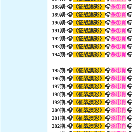
188期:🎧
《征战澳彩》
🎧
杀①肖

189期:🎧
《征战澳彩》
🎧
杀①肖

190期:🎧
《征战澳彩》
🎧
杀①肖

191期:🎧
《征战澳彩》
🎧
杀①肖

192期:🎧
《征战澳彩》
🎧
杀①肖

193期:🎧
《征战澳彩》
🎧
杀①肖

194期:🎧
《征战澳彩》
🎧
杀①肖

195期:🎧
《征战澳彩》
🎧
杀①肖

196期:🎧
《征战澳彩》
🎧
杀①肖

197期:🎧
《征战澳彩》
🎧
杀①肖

198期:🎧
《征战澳彩》
🎧
杀①肖

199期:🎧
《征战澳彩》
🎧
杀①肖

200期:🎧
《征战澳彩》
🎧
杀①肖

201期:🎧
《征战澳彩》
🎧
杀①肖

202期:🎧
《征战澳彩》
🎧
杀①肖
