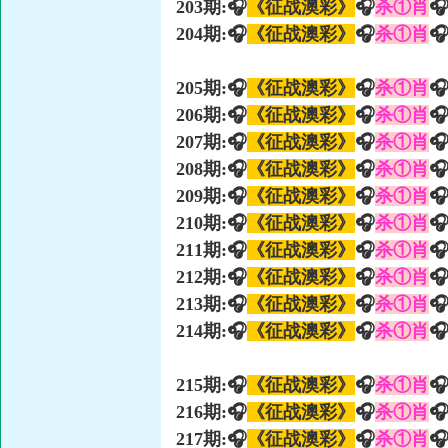
203期:🎧
《征战澳彩》
🎧
杀①肖

204期:🎧
《征战澳彩》
🎧
杀①肖

205期:🎧
《征战澳彩》
🎧
杀①肖

206期:🎧
《征战澳彩》
🎧
杀①肖

207期:🎧
《征战澳彩》
🎧
杀①肖

208期:🎧
《征战澳彩》
🎧
杀①肖

209期:🎧
《征战澳彩》
🎧
杀①肖

210期:🎧
《征战澳彩》
🎧
杀①肖

211期:🎧
《征战澳彩》
🎧
杀①肖

212期:🎧
《征战澳彩》
🎧
杀①肖

213期:🎧
《征战澳彩》
🎧
杀①肖

214期:🎧
《征战澳彩》
🎧
杀①肖

215期:🎧
《征战澳彩》
🎧
杀①肖

216期:🎧
《征战澳彩》
🎧
杀①肖

217期:🎧
《征战澳彩》
🎧
杀①肖
