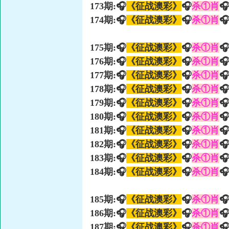
173期:🎧
《征战澳彩》
🎧
杀①肖

174期:🎧
《征战澳彩》
🎧
杀①肖

175期:🎧
《征战澳彩》
🎧
杀①肖

176期:🎧
《征战澳彩》
🎧
杀①肖

177期:🎧
《征战澳彩》
🎧
杀①肖

178期:🎧
《征战澳彩》
🎧
杀①肖

179期:🎧
《征战澳彩》
🎧
杀①肖

180期:🎧
《征战澳彩》
🎧
杀①肖

181期:🎧
《征战澳彩》
🎧
杀①肖

182期:🎧
《征战澳彩》
🎧
杀①肖

183期:🎧
《征战澳彩》
🎧
杀①肖

184期:🎧
《征战澳彩》
🎧
杀①肖

185期:🎧
《征战澳彩》
🎧
杀①肖

186期:🎧
《征战澳彩》
🎧
杀①肖

187期:🎧
《征战澳彩》
🎧
杀①肖
